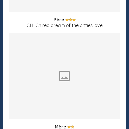
Père
CH. Ch red dream of the pitties'love
Mère