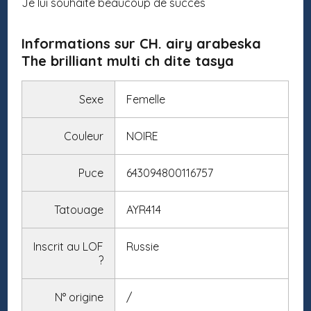
Je lui souhaite beaucoup de succès
Informations sur CH. airy arabeska
The brilliant multi ch dite tasya
Sexe
Femelle
Couleur
NOIRE
Puce
643094800116757
Tatouage
AYR414
Inscrit au LOF
Russie
?
N° origine
/