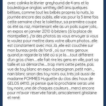
avec calinka le lévrier greyhound de 4 ans et la
bouledogue anglais winthey de3 ans.quelques
bétises, comme tout les bébés propres la nuits, la
journée encore des oublis, elle vas pour la 3 ème fois
cette semaine chez le toiletteur, sa première coupe
as été as raz, maintenant elle as un poils super jolis,
en expos en janvier 2010 à béziers (à la place de
montpellier)...j'ai des photos as vous envoyer si vous
le voulez pour mettre dans votre album photos...elle
est constament avec moi...là ,elle est couchée sur
mon bureau prés de l'ordi , où sur mes genoux
quand je regarde la télé où si je lis.....tout différent
d'un gros chien.....elle fait rire les gens en ville, part sa
taille et sa démarche.....trop mimi cette petite, pas
vue de toy blanc en expo à perpignan, petit nain ,
nain blanc sinon des toy noirs oui, trés joli aussi de
madame POMMIES Huguette du clos des houx de
GELOS 64110...je pense que la prochaine seras une
toy noire, une de chaques couleurs....merci encore
pour m'avoir réservée farah, amicalement ghislaine
et rené